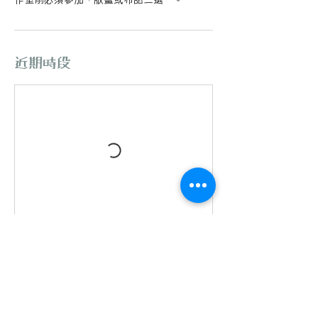
近期時段
取消政策
我們僅接受在課程開始前算10日內提出的取
消、退款或更改日期申請，若逾時申請或不符
合取消、退款或更改日期的條件範圍，墨指有