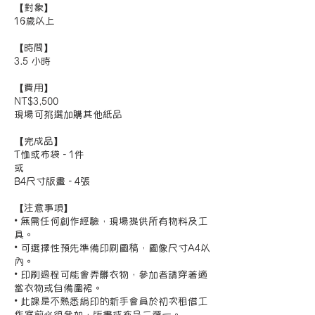
【對象】
16歲以上
【時間】
3.5 小時
【費用】
NT$3,500
現場可挑選加購其他紙品
【完成品】
T恤或布袋 - 1件
或
B4尺寸版畫 - 4張
【注意事項】
• 無需任何創作經驗，現場提供所有物料及工
具。
• 可選擇性預先準備印刷圖稿，圖像尺寸A4以
內。
• 印刷過程可能會弄髒衣物，參加者請穿著適
當衣物或自備圍裙。
• 此課是不熟悉絹印的新手會員於初次租借工
作室前必須參加，版畫或布品二選一。