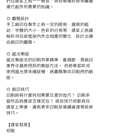
們在課堂上將一一解答，為你裝備好將來繼續
進行創作所需要的知識。
◎ 圖稿設計
手工絹印在製作上有一定的限制，線條的粗
幼、字體的大小、色彩的分怖等，課堂上將講
解如何在這框架內作出相應的變化，設計出適
合絹印的圖稿。
◎ 感光製版
感光製版法的印刷效果精準、富細節，是絹印
業界中最常用到的製版方法。 你將學習如何
使用感光漿及曬版機，將圖稿製成印刷用的絹
版。
◎ 絹印技巧
印刷時有什麼特別需要注意的地方？ 印刷多
個作品時應該怎樣定位？ 這些技巧你都將在
課堂上學會，還有更多印刷及後續處理等延伸
技巧。
【課堂程度】
初階