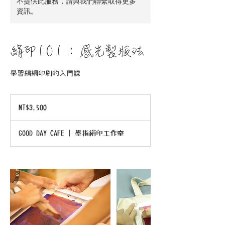
不提供此服務，請與我們聯繫取得更多
資訊。
絹印101：感光製版法
學習絹網印刷的入門課
3,500
新
NT$3,500
台
幣
GOOD DAY CAFE | 墨指絹印工作室