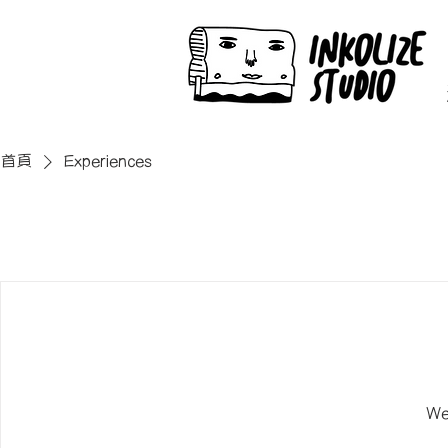
首頁
Experiences
We'